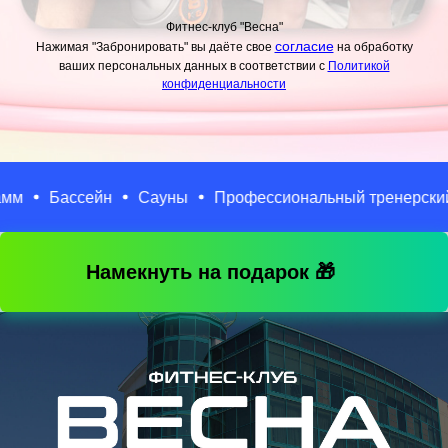
Фитнес-клуб "Весна"
согласие
Нажимая "Забронировать" вы даёте
свое
на обработку
ваших персональных
данных в соответствии с
Политикой
конфиденциальности
Бассейн
Сауны
Профессиональный тренерский сос
Намекнуть на подарок 🎁