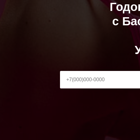
Годо
с Ба