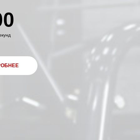
00
екунд
РОБНЕЕ