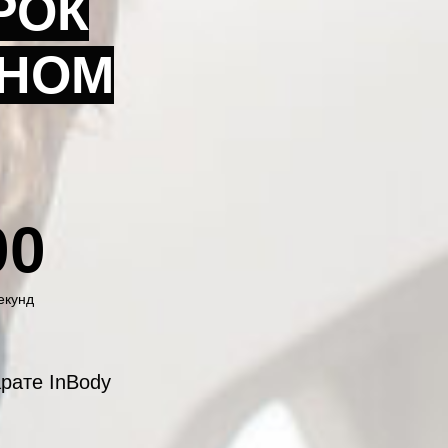
РОК
ЙНОМ
00
екунд
рате InBody