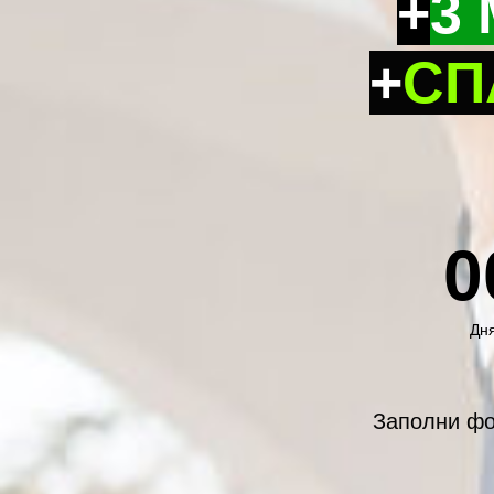
+
3
+
СП
0
Дн
Заполни фо