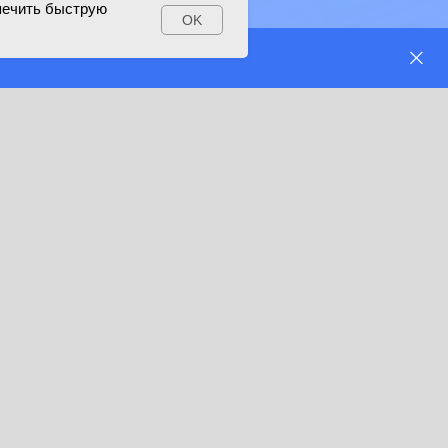
печить быструю
OK