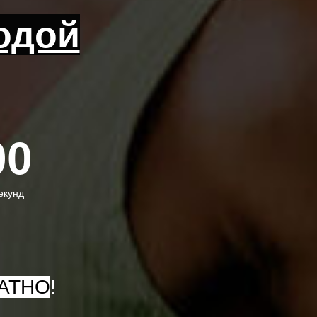
одой
00
екунд
АТНО
!