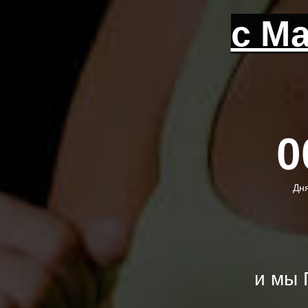
с М
0
Дн
и мы 