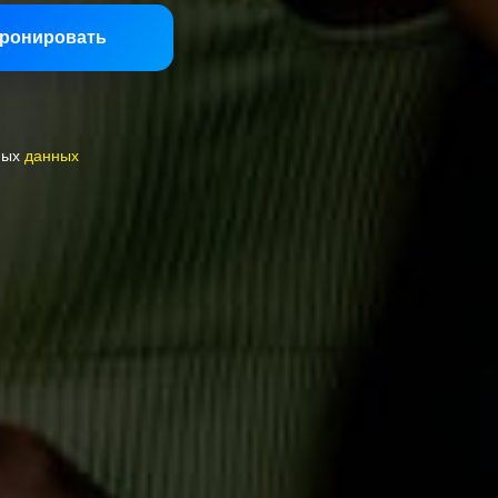
ронировать
ных
данных